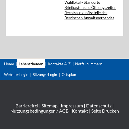
Wahllokal - Standorte
Briefkästen und Öffnungszeiten
Rechtsauskunftsstelle des
Bernischen Anwaltsverbandes
Home
Lebensthemen
Kontakte A-Z
Notfallnummern
Website-Login
Sitzungs-Login
Ortsplan
Barrierefrei
|
Sitemap
|
Impressum
|
Datenschutz
|
Nutzungsbedingungen / AGB
|
Kontakt
|
Seite Drucken