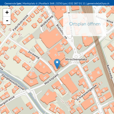
Gemeinde
Lyss
| Marktplatz 6 | Postfach 368 | 3250 Lyss | 032 387 01 11 | gemeinde(at)lyss.ch