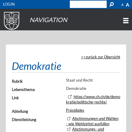
LOGIN
A
A
NAVIGATION
zurück zur Übersicht
Demokratie
Staat und Recht
Rubrik
Demokratie
Lebensthema
https://www.ch.ch/de/demo
Link
kratie/politische-rechte/
Präsidiales
Abteilung
Abstimmungen und Wahlen
Dienstleistung
- wie Wahlzettel ausfüllen
Abstimmungs- und