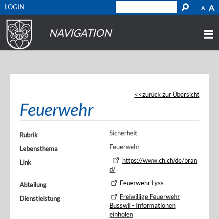
LOGIN
A
A
NAVIGATION
zurück zur Übersicht
Feuerwehr
Sicherheit
Rubrik
Feuerwehr
Lebensthema
https://www.ch.ch/de/bran
Link
d/
Feuerwehr Lyss
Abteilung
Freiwillige Feuerwehr
Dienstleistung
Busswil - Informationen
einholen