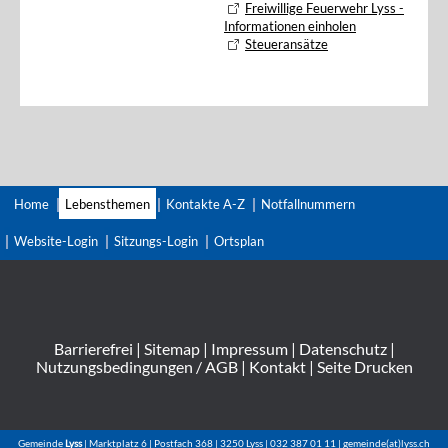
Freiwillige Feuerwehr Lyss -
Informationen einholen
Steueransätze
Home
Lebensthemen
Kontakte A-Z
Notfallnummern
Website-Login
Sitzungs-Login
Ortsplan
Barrierefrei
|
Sitemap
|
Impressum
|
Datenschutz
|
Nutzungsbedingungen / AGB
|
Kontakt
|
Seite Drucken
Gemeinde
Lyss
| Marktplatz 6 | Postfach 368 | 3250 Lyss | 032 387 01 11 | gemeinde(at)lyss.ch