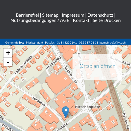
Barrierefrei
|
Sitemap
|
Impressum
|
Datenschutz
|
Nutzungsbedingungen / AGB
|
Kontakt
|
Seite Drucken
Gemeinde
Lyss
| Marktplatz 6 | Postfach 368 | 3250 Lyss | 032 387 01 11 | gemeinde(at)lyss.ch