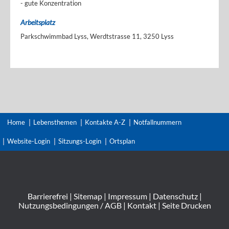
- gute Konzentration
Arbeitsplatz
Parkschwimmbad Lyss, Werdtstrasse 11, 3250 Lyss
Home
Lebensthemen
Kontakte A-Z
Notfallnummern
Website-Login
Sitzungs-Login
Ortsplan
Barrierefrei
|
Sitemap
|
Impressum
|
Datenschutz
|
Nutzungsbedingungen / AGB
|
Kontakt
|
Seite Drucken