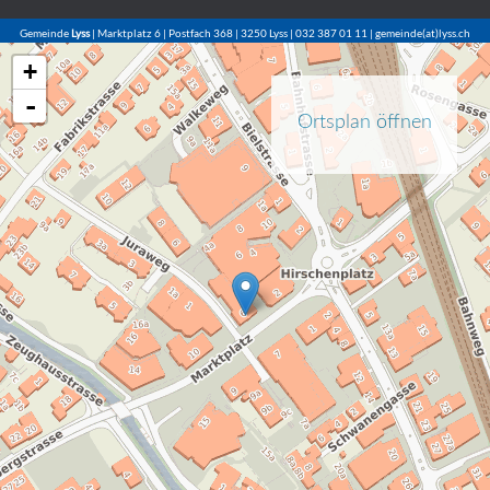
Gemeinde
Lyss
| Marktplatz 6 | Postfach 368 | 3250 Lyss | 032 387 01 11 | gemeinde(at)lyss.ch