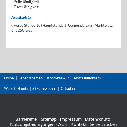
– Selbständigkeit
- Zuverlässigkeit
Arbeitsplatz
diverse Standorte (Hauptstandort: Gemeinde Lyss, Marktplatz
6, 3250 Lyss)
Home
Lebensthemen
Kontakte A-Z
Notfallnummern
Website-Login
Sitzungs-Login
Ortsplan
Barrierefrei
|
Sitemap
|
Impressum
|
Datenschutz
|
Nutzungsbedingungen / AGB
|
Kontakt
|
Seite Drucken