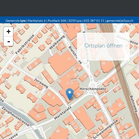
Gemeinde
Lyss
| Marktplatz 6 | Postfach 368 | 3250 Lyss | 032 387 01 11 | gemeinde(at)lyss.ch