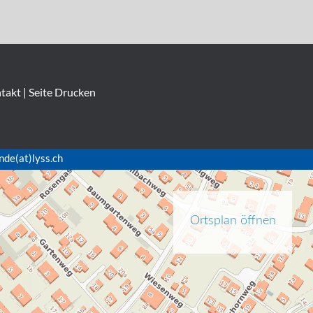
takt
|
Seite Drucken
nde(at)lyss.ch