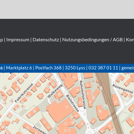
ap
|
Impressum
|
Datenschutz
|
Nutzungsbedingungen / AGB
|
Kon
ss
| Marktplatz 6 | Postfach 368 | 3250 Lyss | 032 387 01 11 | gemei