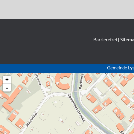
Barrierefrei
|
Sitem
Gemeinde
Ly