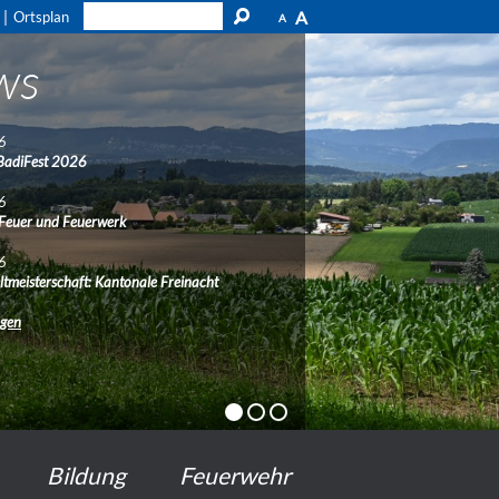
A
Ortsplan
A
ws
6
BadiFest 2026
6
 Feuer und Feuerwerk
6
ltmeisterschaft: Kantonale Freinacht
ngen
Bildung
Feuerwehr