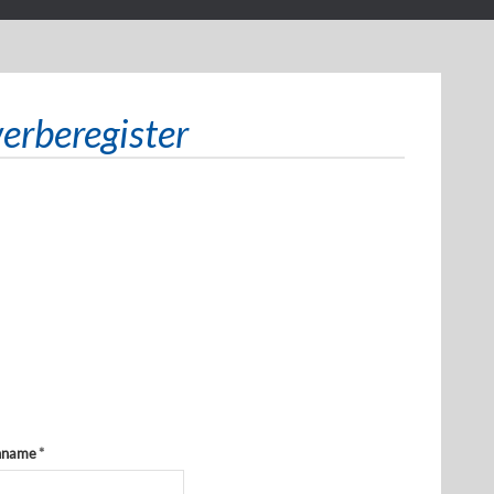
erberegister
hname
*