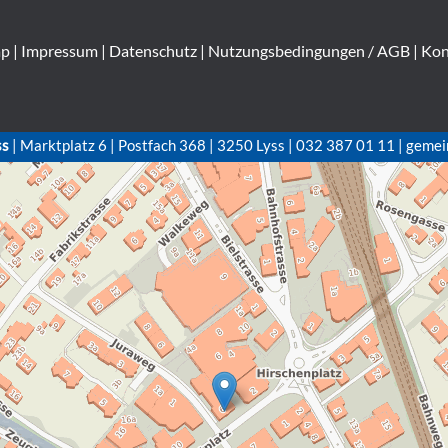
ap
|
Impressum
|
Datenschutz
|
Nutzungsbedingungen / AGB
|
Kon
ss
| Marktplatz 6 | Postfach 368 | 3250 Lyss | 032 387 01 11 | gemei