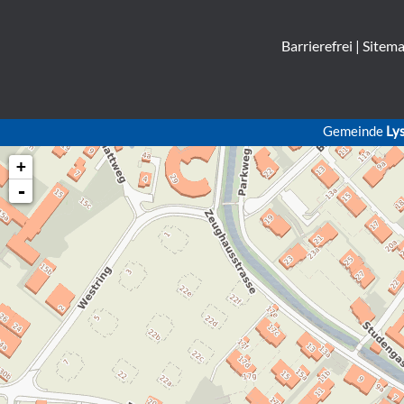
Barrierefrei
|
Sitem
Gemeinde
Ly