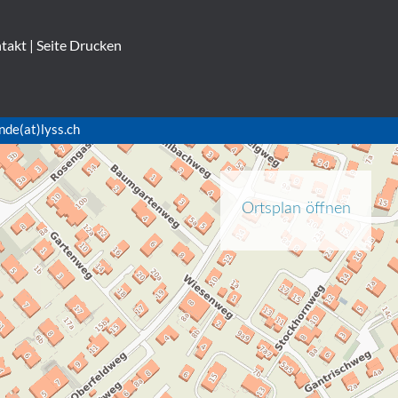
takt
|
Seite Drucken
nde(at)lyss.ch