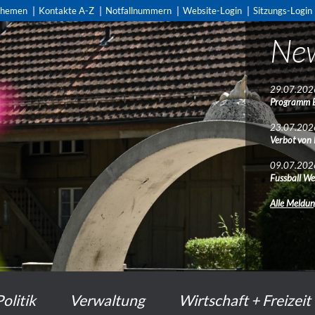
themen
Kontakte A-Z
Notfallnummern
Website-Login
Sitzungs-Login
Ne
Ne
29.07.202
29.07.202
Programm 
Programm 
23.07.202
23.07.202
Verbot von
Verbot von
09.07.202
09.07.202
Fussball We
Fussball We
Alle Meldu
Alle Meldu
Politik
Verwaltung
Wirtschaft + Freizeit