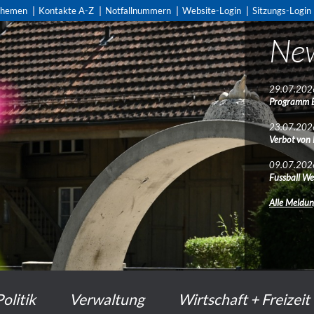
themen
Kontakte A-Z
Notfallnummern
Website-Login
Sitzungs-Login
Ne
29.07.202
Programm 
23.07.202
Verbot von
09.07.202
Fussball We
Alle Meldu
Politik
Verwaltung
Wirtschaft + Freizeit