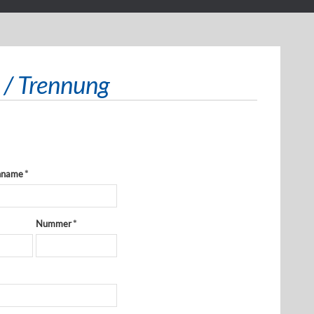
 / Trennung
hname
*
Nummer
*