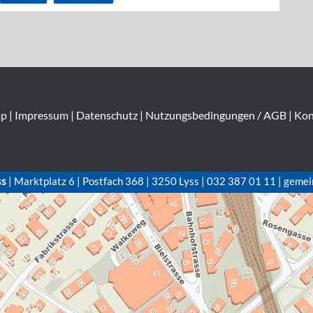
ap
|
Impressum
|
Datenschutz
|
Nutzungsbedingungen / AGB
|
Kon
ss
| Marktplatz 6 | Postfach 368 | 3250 Lyss | 032 387 01 11 | gemei