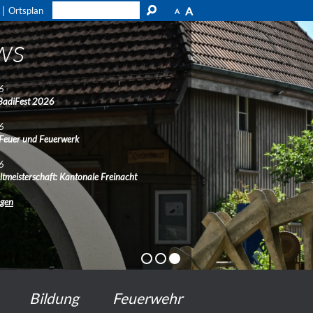
A
Ortsplan
A
ws
6
BadiFest 2026
6
 Feuer und Feuerwerk
6
ltmeisterschaft: Kantonale Freinacht
ngen
Bildung
Feuerwehr