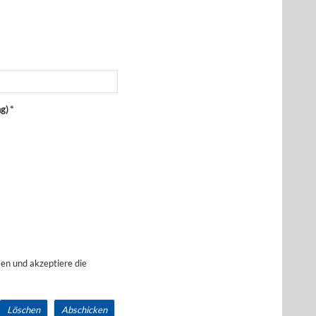
ng)
*
en und akzeptiere die
Löschen
Abschicken