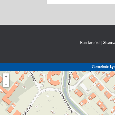
Barrierefrei
|
Sitem
Gemeinde
Ly