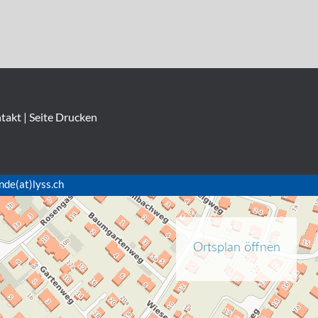
takt
|
Seite Drucken
nde(at)lyss.ch