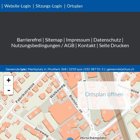
Website-Login
Sitzungs-Login
Ortsplan
Barrierefrei
|
Sitemap
|
Impressum
|
Datenschutz
|
Nutzungsbedingungen / AGB
|
Kontakt
|
Seite Drucken
Gemeinde
Lyss
| Marktplatz 6 | Postfach 368 | 3250 Lyss | 032 387 01 11 | gemeinde(at)lyss.ch