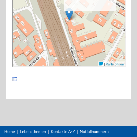
Home
Lebensthemen
Kontakte A-Z
Notfallnummern