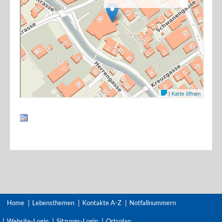
Home
Lebensthemen
Kontakte A-Z
Notfallnummern
Website-Login
Sitzungs-Login
Ortsplan