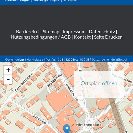
Barrierefrei
|
Sitemap
|
Impressum
|
Datenschutz
|
Nutzungsbedingungen / AGB
|
Kontakt
|
Seite Drucken
Gemeinde
Lyss
| Marktplatz 6 | Postfach 368 | 3250 Lyss | 032 387 01 11 | gemeinde(at)lyss.ch