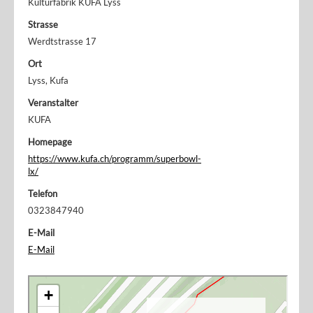
Kulturfabrik KUFA Lyss
Strasse
Werdtstrasse 17
Ort
Lyss, Kufa
Veranstalter
KUFA
Homepage
https://www.kufa.ch/programm/superbowl-
lx/
Telefon
0323847940
E-Mail
E-Mail