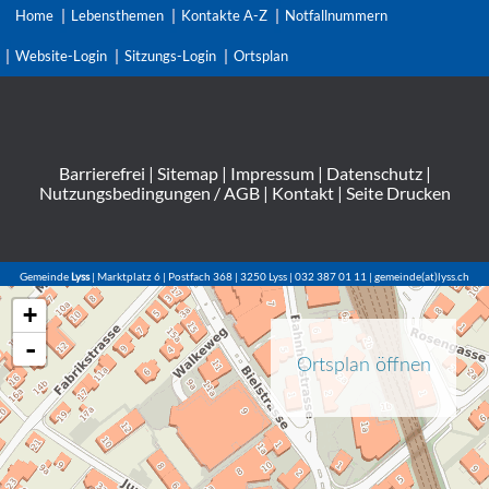
Home
Lebensthemen
Kontakte A-Z
Notfallnummern
Website-Login
Sitzungs-Login
Ortsplan
Barrierefrei
|
Sitemap
|
Impressum
|
Datenschutz
|
Nutzungsbedingungen / AGB
|
Kontakt
|
Seite Drucken
Gemeinde
Lyss
| Marktplatz 6 | Postfach 368 | 3250 Lyss | 032 387 01 11 | gemeinde(at)lyss.ch