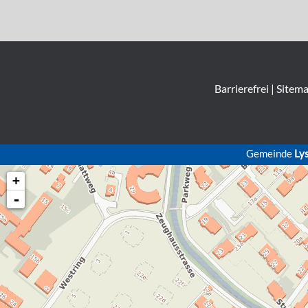
Barrierefrei
|
Sitem
Gemeinde
Ly