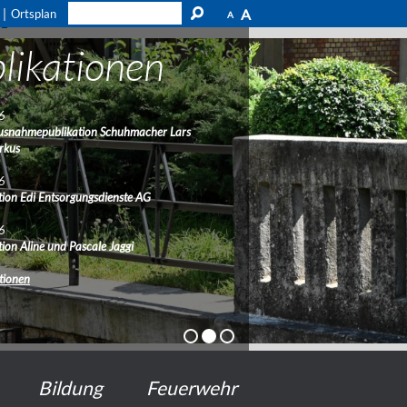
A
Ortsplan
A
likationen
6
usnahmepublikation Schuhmacher Lars
rkus
6
ion Edi Entsorgungsdienste AG
6
ion Aline und Pascale Jaggi
ationen
Bildung
Feuerwehr