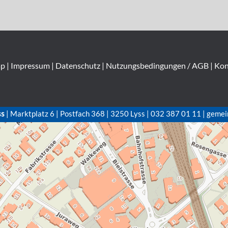
ap
|
Impressum
|
Datenschutz
|
Nutzungsbedingungen / AGB
|
Kon
ss
| Marktplatz 6 | Postfach 368 | 3250 Lyss | 032 387 01 11 | gemei