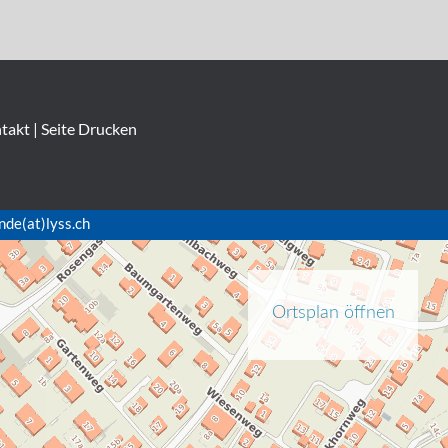
takt
|
Seite Drucken
nde(at)lyss.ch