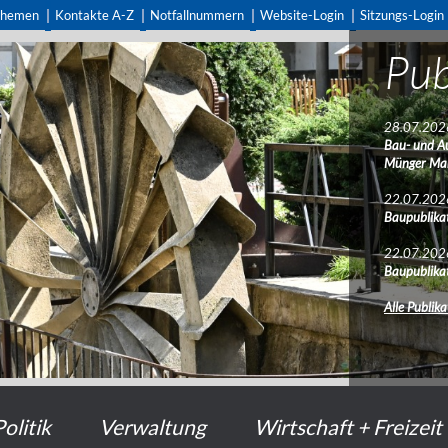
themen
Kontakte A-Z
Notfallnummern
Website-Login
Sitzungs-Login
Pub
28.07.202
Bau- und A
Münger Ma
22.07.202
Baupublikat
22.07.202
Baupublikat
Alle Publik
Politik
Verwaltung
Wirtschaft + Freizeit