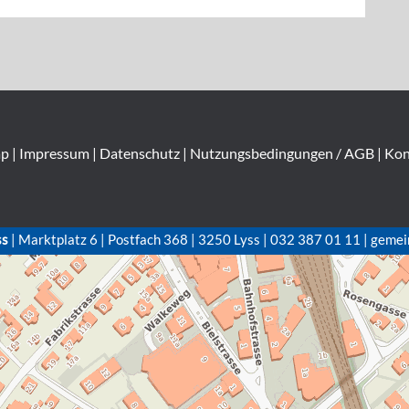
ap
|
Impressum
|
Datenschutz
|
Nutzungsbedingungen / AGB
|
Kon
ss
| Marktplatz 6 | Postfach 368 | 3250 Lyss | 032 387 01 11 | gemei