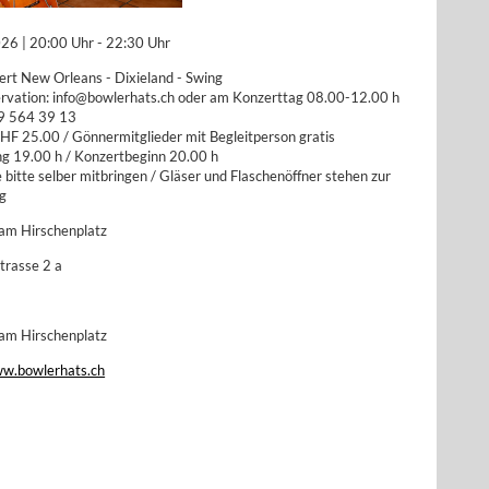
26 | 20:00 Uhr - 22:30 Uhr
ert New Orleans - Dixieland - Swing
ervation: info@bowlerhats.ch oder am Konzerttag 08.00-12.00 h
9 564 39 13
CHF 25.00 / Gönnermitglieder mit Begleitperson gratis
ng 19.00 h / Konzertbeginn 20.00 h
bitte selber mitbringen / Gläser und Flaschenöffner stehen zur
g
 am Hirschenplatz
trasse 2 a
 am Hirschenplatz
ww.bowlerhats.ch