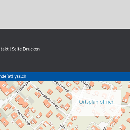
takt
|
Seite Drucken
nde(at)lyss.ch