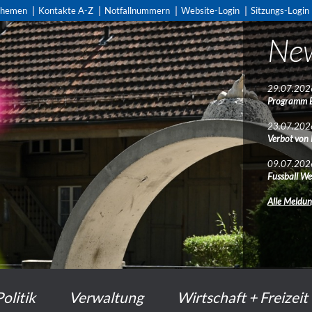
themen
Kontakte A-Z
Notfallnummern
Website-Login
Sitzungs-Login
Ne
29.07.202
Programm 
23.07.202
Verbot von
09.07.202
Fussball We
Alle Meldu
Politik
Verwaltung
Wirtschaft + Freizeit