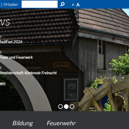
A
Ortsplan
A
ws
6
BadiFest 2026
6
 Feuer und Feuerwerk
6
ltmeisterschaft: Kantonale Freinacht
ngen
Bildung
Feuerwehr