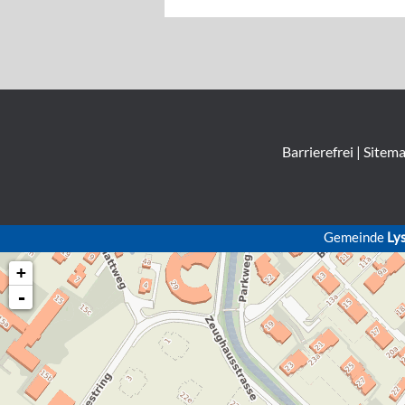
Barrierefrei
|
Sitem
Gemeinde
Ly