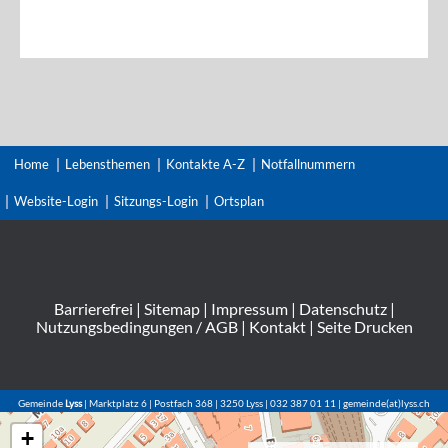
Home
Lebensthemen
Kontakte A-Z
Notfallnummern
Website-Login
Sitzungs-Login
Ortsplan
Barrierefrei
|
Sitemap
|
Impressum
|
Datenschutz
|
Nutzungsbedingungen / AGB
|
Kontakt
|
Seite Drucken
Gemeinde
Lyss
| Marktplatz 6 | Postfach 368 | 3250 Lyss | 032 387 01 11 | gemeinde(at)lyss.ch