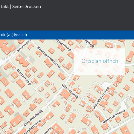
takt
|
Seite Drucken
nde(at)lyss.ch