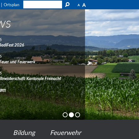
A
Ortsplan
A
ws
6
BadiFest 2026
6
 Feuer und Feuerwerk
6
ltmeisterschaft: Kantonale Freinacht
ngen
Bildung
Feuerwehr