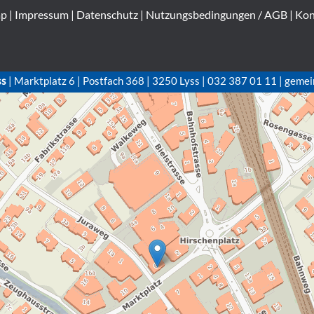
ap
|
Impressum
|
Datenschutz
|
Nutzungsbedingungen / AGB
|
Kon
ss
| Marktplatz 6 | Postfach 368 | 3250 Lyss | 032 387 01 11 | gemei