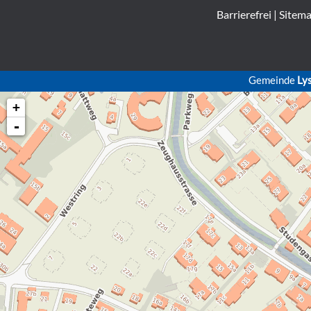
Barrierefrei
|
Sitem
Gemeinde
Ly