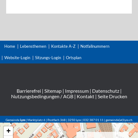
Home
Lebensthemen
Kontakte A-Z
Notfallnummern
Website-Login
Sitzungs-Login
Ortsplan
Barrierefrei
|
Sitemap
|
Impressum
|
Datenschutz
|
Nutzungsbedingungen / AGB
|
Kontakt
|
Seite Drucken
Gemeinde
Lyss
| Marktplatz 6 | Postfach 368 | 3250 Lyss | 032 387 01 11 | gemeinde(at)lyss.ch