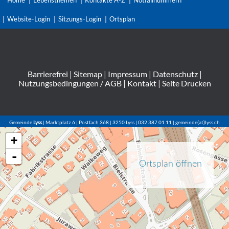
Home
Lebensthemen
Kontakte A-Z
Notfallnummern
Website-Login
Sitzungs-Login
Ortsplan
Barrierefrei
|
Sitemap
|
Impressum
|
Datenschutz
|
Nutzungsbedingungen / AGB
|
Kontakt
|
Seite Drucken
Gemeinde
Lyss
| Marktplatz 6 | Postfach 368 | 3250 Lyss | 032 387 01 11 | gemeinde(at)lyss.ch