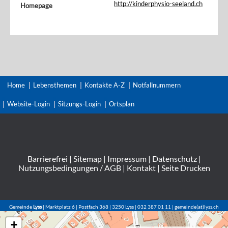
http://kinderphysio-seeland.ch
Homepage
Home
Lebensthemen
Kontakte A-Z
Notfallnummern
Website-Login
Sitzungs-Login
Ortsplan
Barrierefrei
|
Sitemap
|
Impressum
|
Datenschutz
|
Nutzungsbedingungen / AGB
|
Kontakt
|
Seite Drucken
Gemeinde
Lyss
| Marktplatz 6 | Postfach 368 | 3250 Lyss | 032 387 01 11 | gemeinde(at)lyss.ch