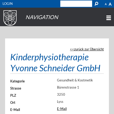
LOGIN
A
A
NAVIGATION
zurück zur Übersicht
Kinderphysiotherapie
Yvonne Schneider GmbH
Gesundheit & Kostmetik
Kategorie
Bürenstrasse 1
Strasse
3250
PLZ
Lyss
Ort
E-Mail
E-Mail