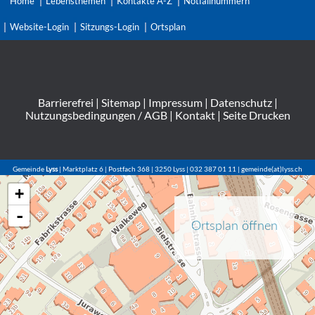
Home
Lebensthemen
Kontakte A-Z
Notfallnummern
Website-Login
Sitzungs-Login
Ortsplan
Barrierefrei
|
Sitemap
|
Impressum
|
Datenschutz
|
Nutzungsbedingungen / AGB
|
Kontakt
|
Seite Drucken
Gemeinde
Lyss
| Marktplatz 6 | Postfach 368 | 3250 Lyss | 032 387 01 11 | gemeinde(at)lyss.ch