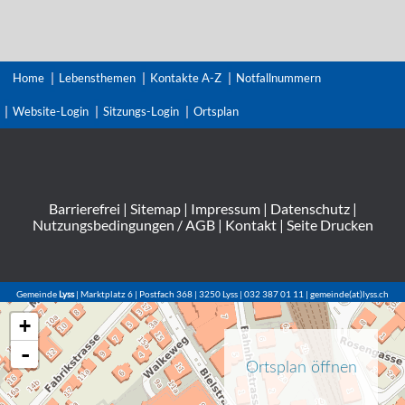
Home
Lebensthemen
Kontakte A-Z
Notfallnummern
Website-Login
Sitzungs-Login
Ortsplan
Barrierefrei
|
Sitemap
|
Impressum
|
Datenschutz
|
Nutzungsbedingungen / AGB
|
Kontakt
|
Seite Drucken
Gemeinde
Lyss
| Marktplatz 6 | Postfach 368 | 3250 Lyss | 032 387 01 11 | gemeinde(at)lyss.ch