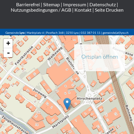
Barrierefrei
|
Sitemap
|
Impressum
|
Datenschutz
|
Nutzungsbedingungen / AGB
|
Kontakt
|
Seite Drucken
Gemeinde
Lyss
| Marktplatz 6 | Postfach 368 | 3250 Lyss | 032 387 01 11 | gemeinde(at)lyss.ch