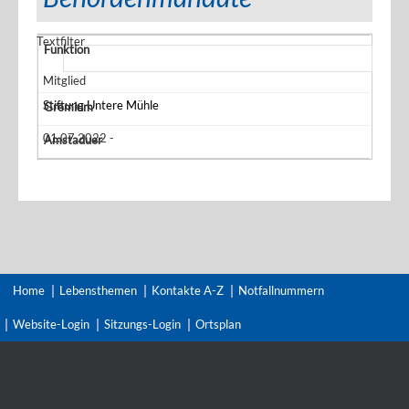
Textfilter
Mitglied
Stiftung Untere Mühle
01.07.2022 -
Home
Lebensthemen
Kontakte A-Z
Notfallnummern
Website-Login
Sitzungs-Login
Ortsplan