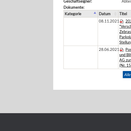
Geschäftseigner:
Abtei
Dokumente:
Kategorie
Datum
Titel
08.11.2021
20
"Versc
Zebras
Parkpl
Stellu
28.06.2021
Pos
und Bl
AG zum
(Nr. 1
All