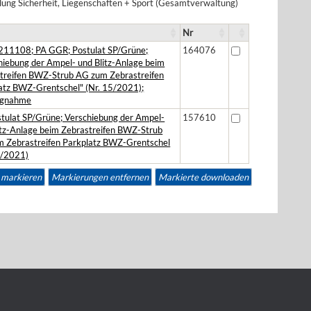
lung Sicherheit, Liegenschaften + Sport (Gesamtverwaltung)
Nr
211108; PA GGR; Postulat SP/Grüne;
164076
hiebung der Ampel- und Blitz-Anlage beim
treifen BWZ-Strub AG zum Zebrastreifen
atz BWZ-Grentschel" (Nr. 15/2021);
ngnahme
tulat SP/Grüne; Verschiebung der Ampel-
157610
itz-Anlage beim Zebrastreifen BWZ-Strub
 Zebrastreifen Parkplatz BWZ-Grentschel
5/2021)
e markieren
Markierungen entfernen
Markierte downloaden