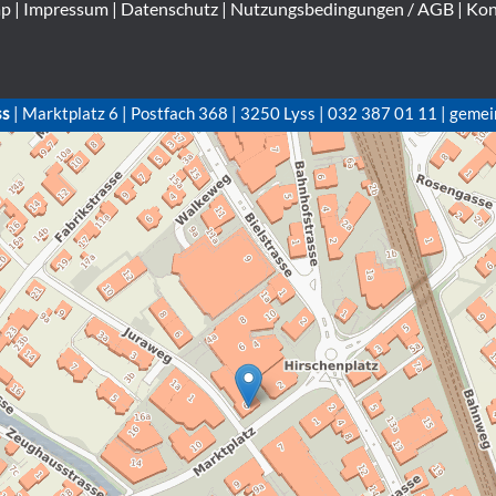
ap
|
Impressum
|
Datenschutz
|
Nutzungsbedingungen / AGB
|
Kon
ss
| Marktplatz 6 | Postfach 368 | 3250 Lyss | 032 387 01 11 | gemei