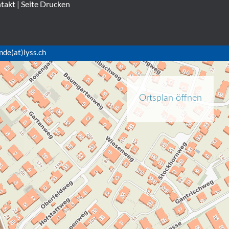
takt
|
Seite Drucken
nde(at)lyss.ch