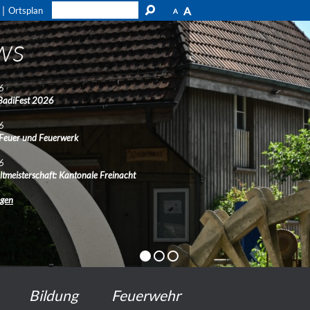
A
Ortsplan
A
ws
6
BadiFest 2026
6
 Feuer und Feuerwerk
6
ltmeisterschaft: Kantonale Freinacht
ngen
Bildung
Feuerwehr