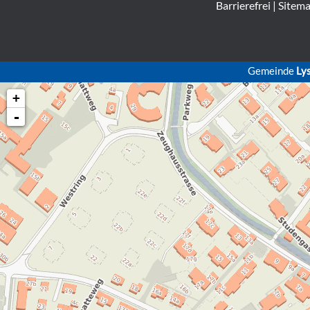
Barrierefrei
|
Sitem
Gemeinde
Ly