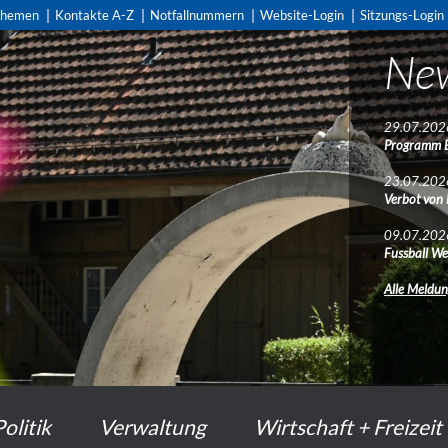
themen
Kontakte A-Z
Notfallnummern
Website-Login
Sitzungs-Login
Ne
29.07.202
Programm 
23.07.202
Verbot von
09.07.202
Fussball We
Alle Meldu
Politik
Verwaltung
Wirtschaft + Freizeit