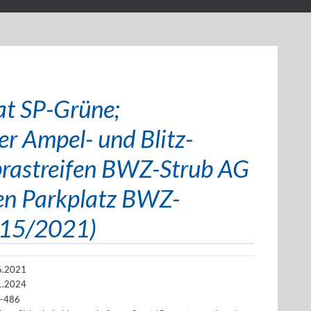
at SP-Grüne;
er Ampel- und Blitz-
brastreifen BWZ-Strub AG
en Parkplatz BWZ-
. 15/2021)
6.2021
1.2024
-486