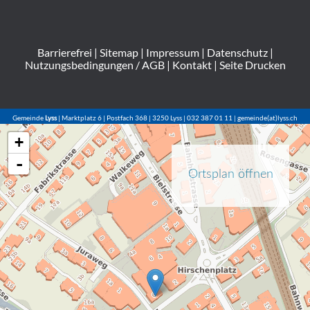
Barrierefrei
|
Sitemap
|
Impressum
|
Datenschutz
|
Nutzungsbedingungen / AGB
|
Kontakt
|
Seite Drucken
Gemeinde
Lyss
| Marktplatz 6 | Postfach 368 | 3250 Lyss | 032 387 01 11 | gemeinde(at)lyss.ch