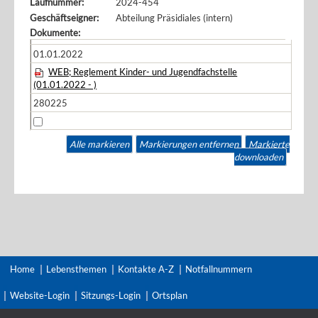
Laufnummer:
2024-454
Geschäftseigner:
Abteilung Präsidiales (intern)
Dokumente:
01.01.2022
WEB; Reglement Kinder- und Jugendfachstelle
(01.01.2022 - )
280225
Alle markieren
Markierungen entfernen
Markierte
downloaden
Home
Lebensthemen
Kontakte A-Z
Notfallnummern
Website-Login
Sitzungs-Login
Ortsplan