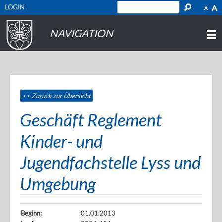
LOGIN
A
A
NAVIGATION
<< Zurück zur Übersicht
Geschäft Reglement
Kinder- und
Jugendfachstelle Lyss und
Umgebung
Beginn:
01.01.2013