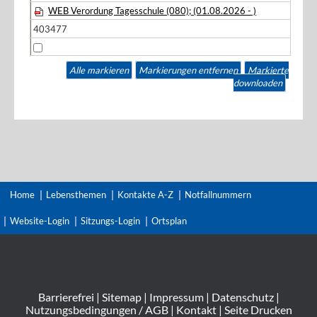
WEB Verordung Tagesschule (080); (01.08.2026 - )
403477
Alle markieren
Markierungen entfernen
Markierte
downloaden
Home
Lebensthemen
Kontakte A-Z
Notfallnummern
Website-Login
Sitzungs-Login
Ortsplan
Barrierefrei
|
Sitemap
|
Impressum
|
Datenschutz
|
Nutzungsbedingungen / AGB
|
Kontakt
|
Seite Drucken