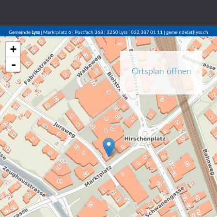
Gemeinde
Lyss
| Marktplatz 6 | Postfach 368 | 3250 Lyss | 032 387 01 11 | gemeinde(at)lyss.ch