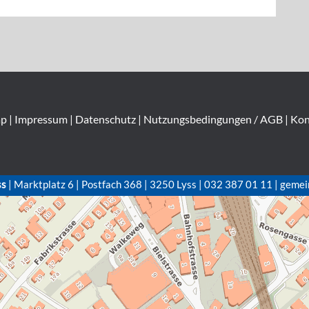
ap
|
Impressum
|
Datenschutz
|
Nutzungsbedingungen / AGB
|
Kon
ss
| Marktplatz 6 | Postfach 368 | 3250 Lyss | 032 387 01 11 | gemei