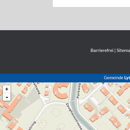
Barrierefrei
|
Sitem
Gemeinde
Ly