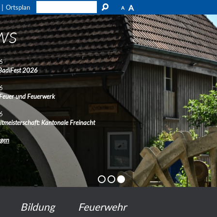
A
Ortsplan
A
ws
6
BadiFest 2026
6
 Feuer und Feuerwerk
6
ltmeisterschaft: Kantonale Freinacht
ngen
Bildung
Feuerwehr