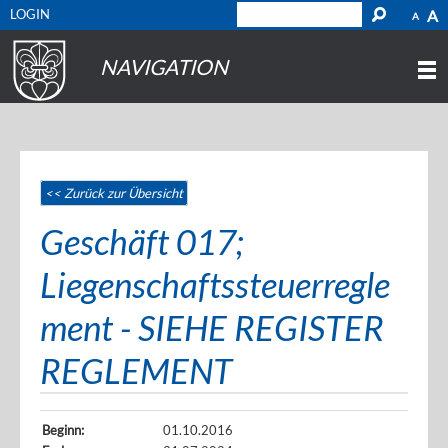
LOGIN
A
A
NAVIGATION
<< Zurück zur Übersicht
Geschäft 017;
Liegenschaftssteuerregle
ment - SIEHE REGISTER
REGLEMENT
Beginn:
01.10.2016