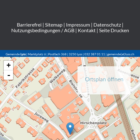
Barrierefrei
|
Sitemap
|
Impressum
|
Datenschutz
|
Nutzungsbedingungen / AGB
|
Kontakt
|
Seite Drucken
Gemeinde
Lyss
| Marktplatz 6 | Postfach 368 | 3250 Lyss | 032 387 01 11 | gemeinde(at)lyss.ch