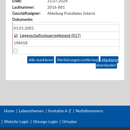
Ende:
31.07.2024
Laufnummer:
2016-881
Geschäftseigner:
Abteilung Präsidiales (intern)
Dokumente:
01.01.2001
Liegenschaftssteuerreglement (017)
198458
Alle markieren
Markierungen entfernen
Markierte
downloaden
Home
Lebensthemen
Kontakte A-Z
Notfallnummern
Website-Login
Sitzungs-Login
Ortsplan