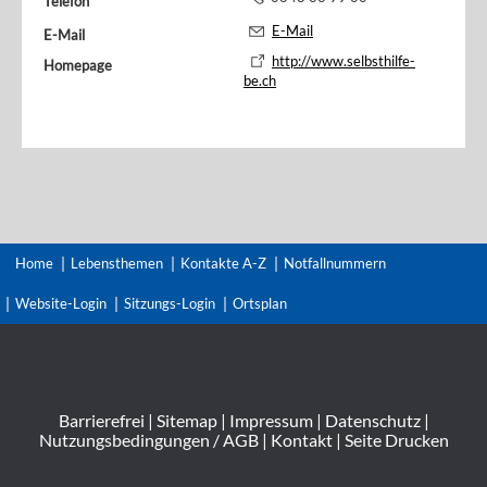
Telefon
E-Mail
E-Mail
http://www.selbsthilfe-
Homepage
be.ch
Home
Lebensthemen
Kontakte A-Z
Notfallnummern
Website-Login
Sitzungs-Login
Ortsplan
Barrierefrei
|
Sitemap
|
Impressum
|
Datenschutz
|
Nutzungsbedingungen / AGB
|
Kontakt
|
Seite Drucken