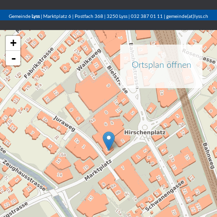
Gemeinde
Lyss
| Marktplatz 6 | Postfach 368 | 3250 Lyss | 032 387 01 11 | gemeinde(at)lyss.ch