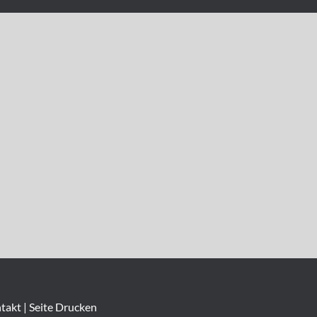
tientenverfuegung.html
takt
|
Seite Drucken