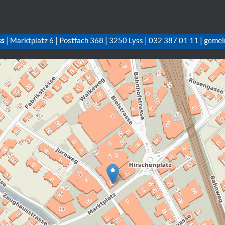
ss
| Marktplatz 6 | Postfach 368 | 3250 Lyss | 032 387 01 11 | gemei