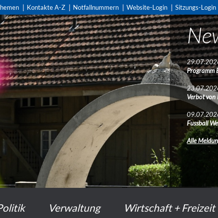
themen
Kontakte A-Z
Notfallnummern
Website-Login
Sitzungs-Login
Ne
29.07.202
Programm 
23.07.202
Verbot von
09.07.202
Fussball We
Alle Meldu
Politik
Verwaltung
Wirtschaft + Freizeit