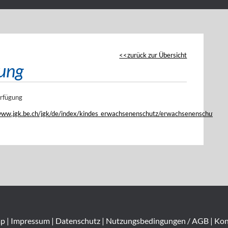
zurück zur Übersicht
ung
rfügung
www.jgk.be.ch/jgk/de/index/kindes_erwachsenenschutz/erwachsenenschutz/pa
ap
|
Impressum
|
Datenschutz
|
Nutzungsbedingungen / AGB
|
Kon