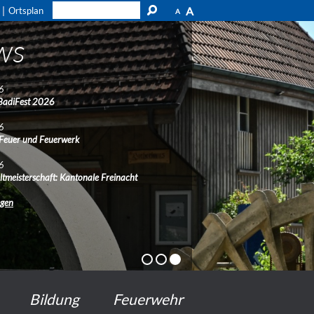
A
Ortsplan
A
ws
6
BadiFest 2026
6
 Feuer und Feuerwerk
6
ltmeisterschaft: Kantonale Freinacht
ngen
Bildung
Feuerwehr