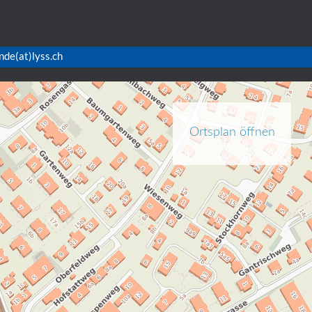
nde(at)lyss.ch