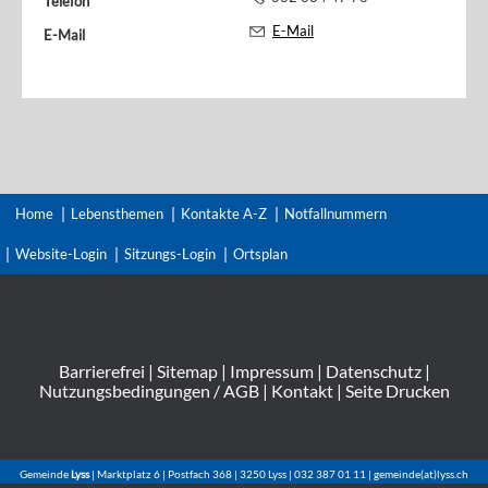
Telefon
E-Mail
E-Mail
Home
Lebensthemen
Kontakte A-Z
Notfallnummern
Website-Login
Sitzungs-Login
Ortsplan
Barrierefrei
|
Sitemap
|
Impressum
|
Datenschutz
|
Nutzungsbedingungen / AGB
|
Kontakt
|
Seite Drucken
Gemeinde
Lyss
| Marktplatz 6 | Postfach 368 | 3250 Lyss | 032 387 01 11 | gemeinde(at)lyss.ch