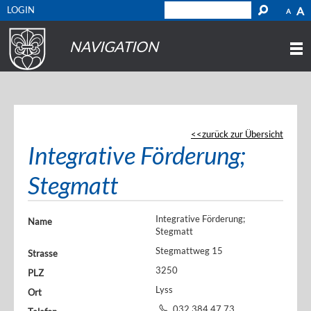
LOGIN
A
A
NAVIGATION
zurück zur Übersicht
Integrative Förderung;
Stegmatt
Integrative Förderung;
Name
Stegmatt
Stegmattweg 15
Strasse
3250
PLZ
Lyss
Ort
032 384 47 73