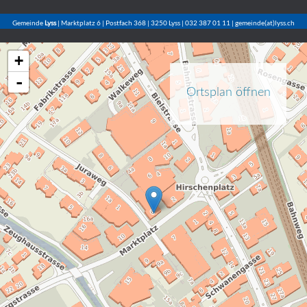
Gemeinde
Lyss
| Marktplatz 6 | Postfach 368 | 3250 Lyss | 032 387 01 11 | gemeinde(at)lyss.ch