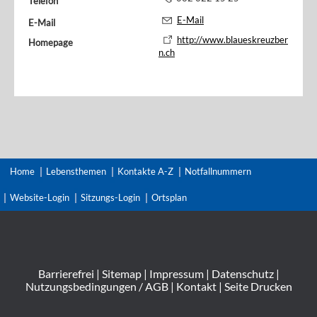
Telefon
E-Mail
E-Mail
http://www.blaueskreuzber
Homepage
n.ch
Home
Lebensthemen
Kontakte A-Z
Notfallnummern
Website-Login
Sitzungs-Login
Ortsplan
Barrierefrei
|
Sitemap
|
Impressum
|
Datenschutz
|
Nutzungsbedingungen / AGB
|
Kontakt
|
Seite Drucken