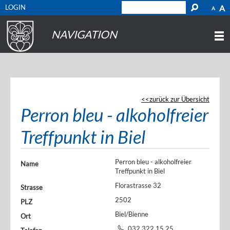
LOGIN
A
A
NAVIGATION
zurück zur Übersicht
Perron bleu - alkoholfreier
Treffpunkt in Biel
Perron bleu - alkoholfreier
Name
Treffpunkt in Biel
Florastrasse 32
Strasse
2502
PLZ
Biel/Bienne
Ort
032 322 15 25