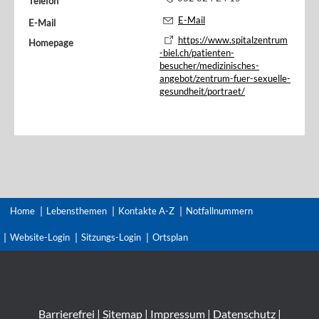
Telefon
E-Mail
E-Mail
https://www.spitalzentrum
Homepage
-biel.ch/patienten-
besucher/medizinisches-
angebot/zentrum-fuer-sexuelle-
gesundheit/portraet/
Home
Lebensthemen
Kontakte A-Z
Notfallnummern
Website-Login
Sitzungs-Login
Ortsplan
Barrierefrei
|
Sitemap
|
Impressum
|
Datenschutz
|