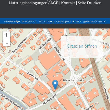
Nutzungsbedingungen / AGB
|
Kontakt
|
Seite Drucken
Gemeinde
Lyss
| Marktplatz 6 | Postfach 368 | 3250 Lyss | 032 387 01 11 | gemeinde(at)lyss.ch