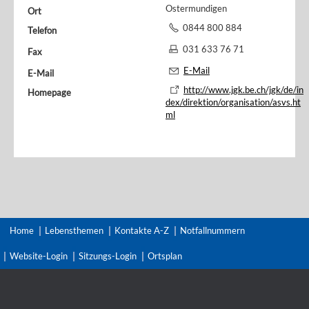
Ostermundigen
Ort
0844 800 884
Telefon
031 633 76 71
Fax
E-Mail
E-Mail
http://www.jgk.be.ch/jgk/de/in
Homepage
dex/direktion/organisation/asvs.ht
ml
Home
Lebensthemen
Kontakte A-Z
Notfallnummern
Website-Login
Sitzungs-Login
Ortsplan