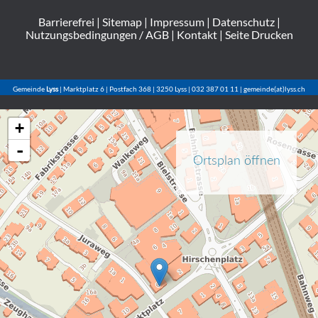
Barrierefrei
|
Sitemap
|
Impressum
|
Datenschutz
|
Nutzungsbedingungen / AGB
|
Kontakt
|
Seite Drucken
Gemeinde
Lyss
| Marktplatz 6 | Postfach 368 | 3250 Lyss | 032 387 01 11 | gemeinde(at)lyss.ch