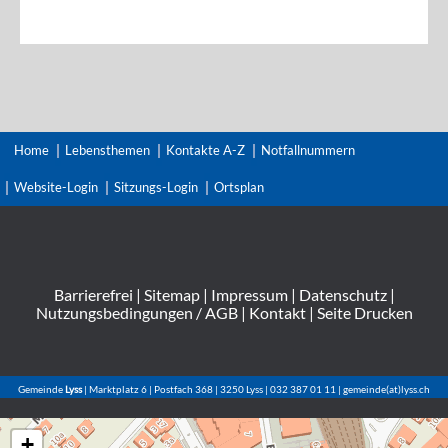
Home
Lebensthemen
Kontakte A-Z
Notfallnummern
Website-Login
Sitzungs-Login
Ortsplan
Barrierefrei
|
Sitemap
|
Impressum
|
Datenschutz
|
Nutzungsbedingungen / AGB
|
Kontakt
|
Seite Drucken
Gemeinde
Lyss
| Marktplatz 6 | Postfach 368 | 3250 Lyss | 032 387 01 11 | gemeinde(at)lyss.ch