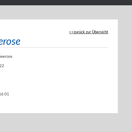
zurück zur Übersicht
erose
Seerose
 22
16 01