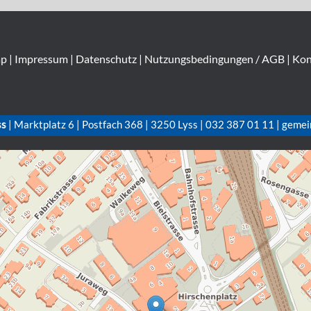
ap
|
Impressum
|
Datenschutz
|
Nutzungsbedingungen / AGB
|
Kon
ss
| Marktplatz 6 | Postfach 368 | 3250 Lyss | 032 387 01 11 | gemei