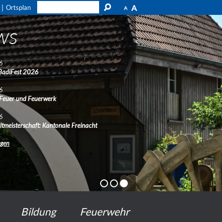
A
Ortsplan
A
ws
6
BadiFest 2026
6
 Feuer und Feuerwerk
6
ltmeisterschaft: Kantonale Freinacht
ngen
Bildung
Feuerwehr