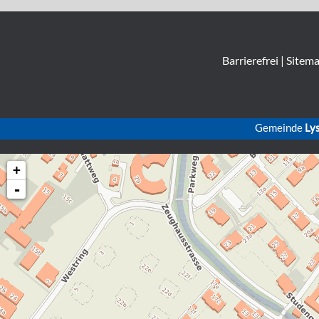
Barrierefrei
|
Sitem
Gemeinde
Ly