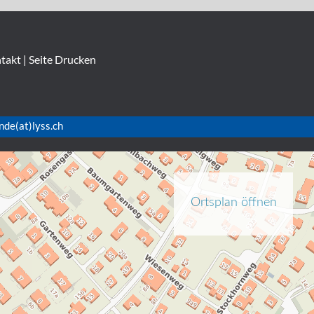
takt
|
Seite Drucken
nde(at)lyss.ch