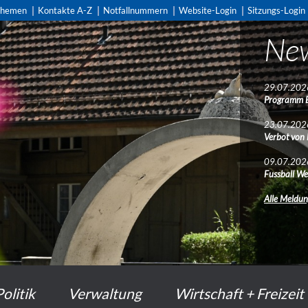
themen
Kontakte A-Z
Notfallnummern
Website-Login
Sitzungs-Login
Ne
29.07.202
Programm 
23.07.202
Verbot von
09.07.202
Fussball We
Alle Meldu
Politik
Verwaltung
Wirtschaft + Freizeit