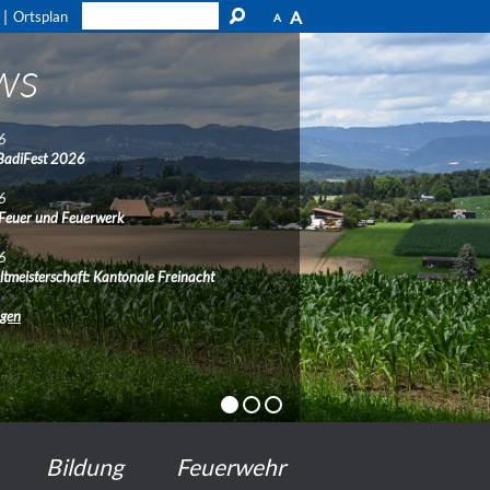
A
Ortsplan
A
ws
6
BadiFest 2026
6
 Feuer und Feuerwerk
6
ltmeisterschaft: Kantonale Freinacht
ngen
Bildung
Feuerwehr