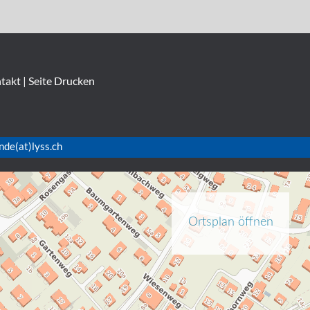
takt
|
Seite Drucken
nde(at)lyss.ch