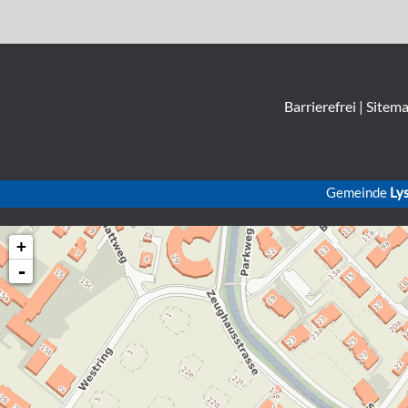
Barrierefrei
|
Sitem
Gemeinde
Ly