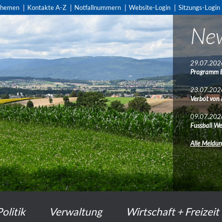
themen
Kontakte A-Z
Notfallnummern
Website-Login
Sitzungs-Login
Ne
29.07.202
Programm 
23.07.202
Verbot von
09.07.202
Fussball We
Alle Meldu
Politik
Verwaltung
Wirtschaft + Freizeit