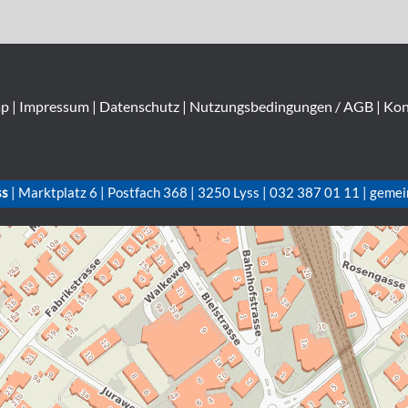
ap
|
Impressum
|
Datenschutz
|
Nutzungsbedingungen / AGB
|
Kon
ss
| Marktplatz 6 | Postfach 368 | 3250 Lyss | 032 387 01 11 | gemei