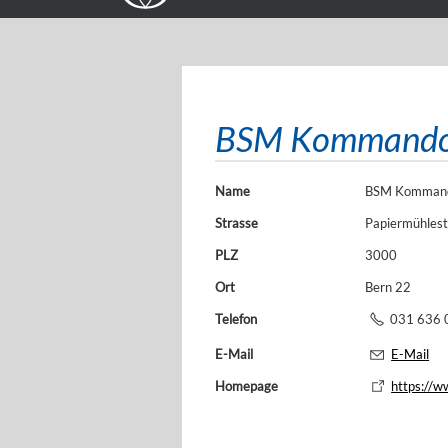
BSM Kommand
Name
BSM Komman
Strasse
Papiermühlest
PLZ
3000
Ort
Bern 22
Telefon
031 636 
E-Mail
E-Mail
Homepage
https://w