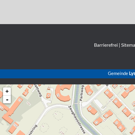
Barrierefrei
|
Sitem
Gemeinde
Ly