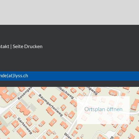
takt
|
Seite Drucken
nde(at)lyss.ch