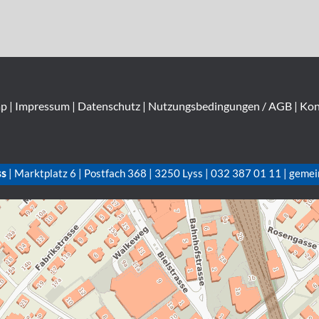
ap
|
Impressum
|
Datenschutz
|
Nutzungsbedingungen / AGB
|
Kon
ss
| Marktplatz 6 | Postfach 368 | 3250 Lyss | 032 387 01 11 | gemei