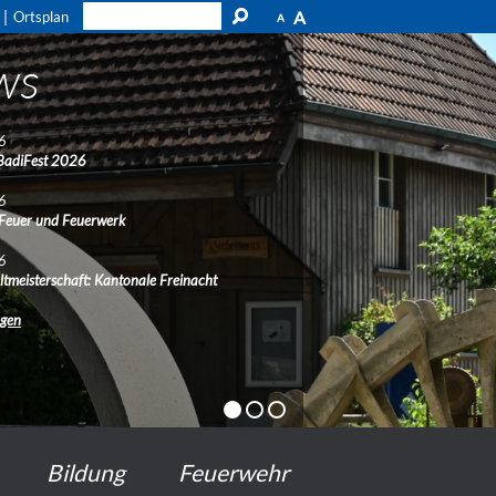
A
Ortsplan
A
ws
6
BadiFest 2026
6
 Feuer und Feuerwerk
6
ltmeisterschaft: Kantonale Freinacht
ngen
Bildung
Feuerwehr