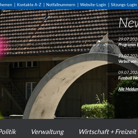
themen
Kontakte A-Z
Notfallnummern
Website-Login
Sitzungs-Login
Ne
29.07.202
Programm 
23.07.202
Verbot von
09.07.202
Fussball We
Alle Meldu
Politik
Verwaltung
Wirtschaft + Freizeit