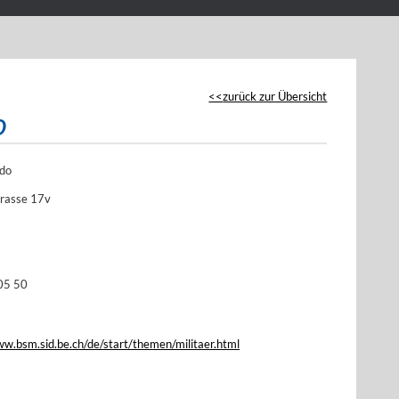
zurück zur Übersicht
o
do
rasse 17v
05 50
ww.bsm.sid.be.ch/de/start/themen/militaer.html