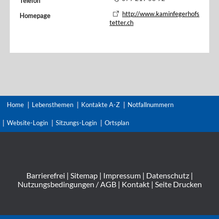
Telefon
http://www.kaminfegerhofs
Homepage
tetter.ch
Home
Lebensthemen
Kontakte A-Z
Notfallnummern
Website-Login
Sitzungs-Login
Ortsplan
Barrierefrei
|
Sitemap
|
Impressum
|
Datenschutz
|
Nutzungsbedingungen / AGB
|
Kontakt
|
Seite Drucken