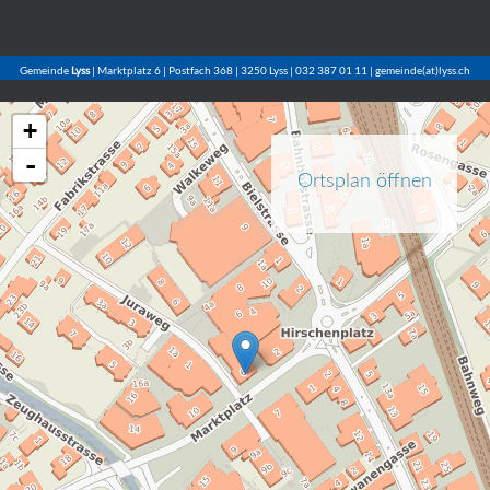
Gemeinde
Lyss
| Marktplatz 6 | Postfach 368 | 3250 Lyss | 032 387 01 11 | gemeinde(at)lyss.ch