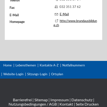
Telefon
032 351 37 62
Fax
E-Mail
E-Mail
http://www.brandausbildun
Homepage
g.ch
Home
Lebensthemen
Kontakte A-Z
Notfallnummern
Website-Login
Sitzungs-Login
Ortsplan
Barrierefrei
|
Sitemap
|
Impressum
|
Datenschutz
|
Nutzungsbedingungen / AGB
|
Kontakt
|
Seite Drucken