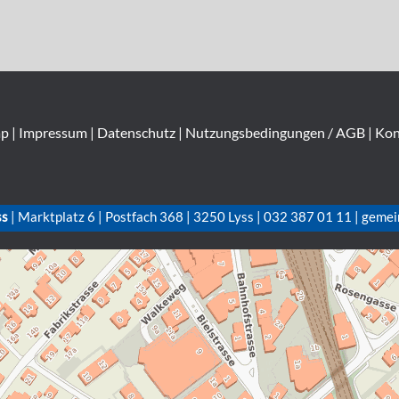
ap
|
Impressum
|
Datenschutz
|
Nutzungsbedingungen / AGB
|
Kon
ss
| Marktplatz 6 | Postfach 368 | 3250 Lyss | 032 387 01 11 | gemei