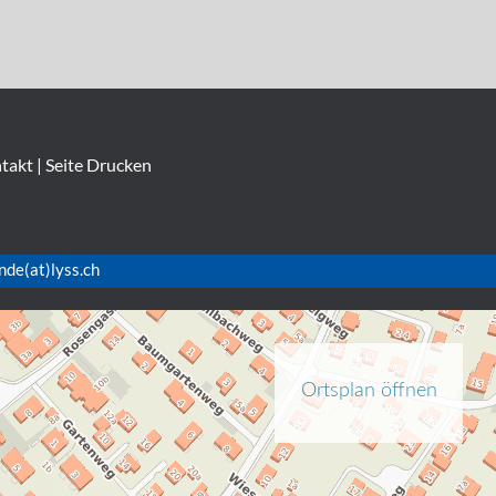
takt
|
Seite Drucken
nde(at)lyss.ch