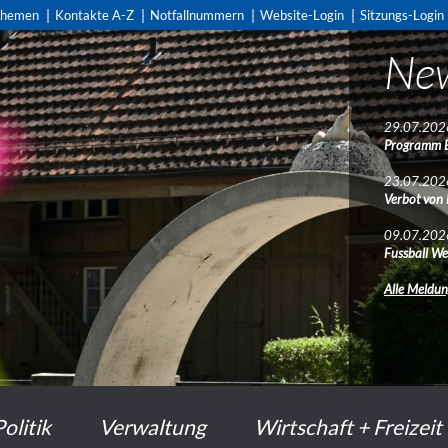
themen
Kontakte A-Z
Notfallnummern
Website-Login
Sitzungs-Login
Ne
Ne
29.07.202
29.07.202
Programm 
Programm 
23.07.202
23.07.202
Verbot von
Verbot von
09.07.202
09.07.202
Fussball We
Fussball We
Alle Meldu
Alle Meldu
Politik
Verwaltung
Wirtschaft + Freizeit