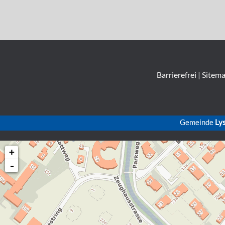
Barrierefrei
|
Sitem
Gemeinde
Ly