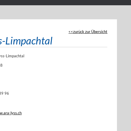
zurück zur Übersicht
s-Limpachtal
yss-Limpachtal
28
39 96
w.ara-lyss.ch