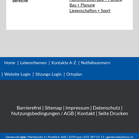
Bereiche
Bau + Planung
Liegenschaften + Sport
Home
Lebensthemen
Kontakte A-Z
Notfallnummern
Website-Login
Sitzungs-Login
Ortsplan
Barrierefrei
|
Sitemap
|
Impressum
|
Datenschutz
|
Nutzungsbedingungen / AGB
|
Kontakt
|
Seite Drucken
Gemeinde
Lyss
| Marktplatz 6 | Postfach 368 | 3250 Lyss | 032 387 01 11 | gemeinde(at)lyss.ch