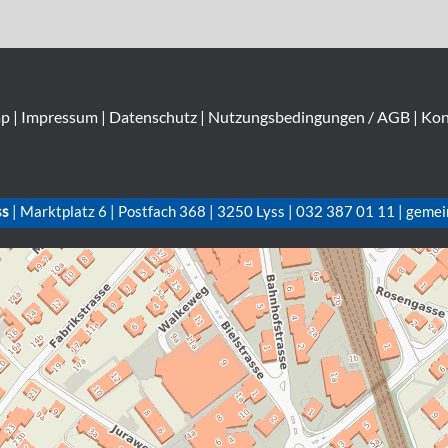
ap
|
Impressum
|
Datenschutz
|
Nutzungsbedingungen / AGB
|
Kon
ss
| Marktplatz 6 | Postfach 368 | 3250 Lyss | 032 387 01 11 | gemei