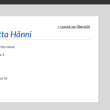
zurück zur Übersicht
itta Hänni
ritta Hänni
e 4
16 42