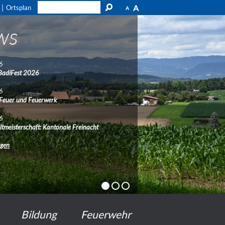
A
Ortsplan
A
ws
6
BadiFest 2026
6
 Feuer und Feuerwerk
6
ltmeisterschaft: Kantonale Freinacht
ngen
Bildung
Feuerwehr