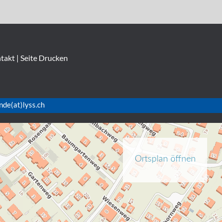
takt
|
Seite Drucken
nde(at)lyss.ch