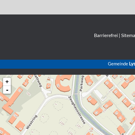
Barrierefrei
|
Sitem
Gemeinde
Ly