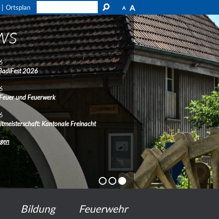
A
Ortsplan
A
ws
6
BadiFest 2026
6
 Feuer und Feuerwerk
6
ltmeisterschaft: Kantonale Freinacht
ngen
Bildung
Feuerwehr