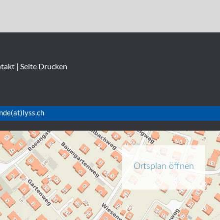
takt
|
Seite Drucken
nde(at)lyss.ch