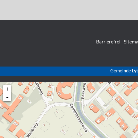
Barrierefrei
|
Sitem
Gemeinde
Ly