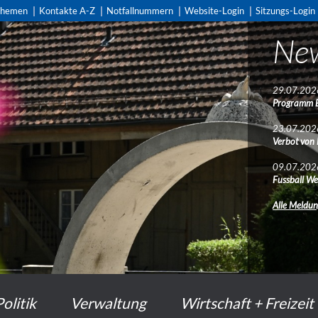
themen
Kontakte A-Z
Notfallnummern
Website-Login
Sitzungs-Login
Ne
29.07.202
Programm 
23.07.202
Verbot von
09.07.202
Fussball We
Alle Meldu
Politik
Verwaltung
Wirtschaft + Freizeit