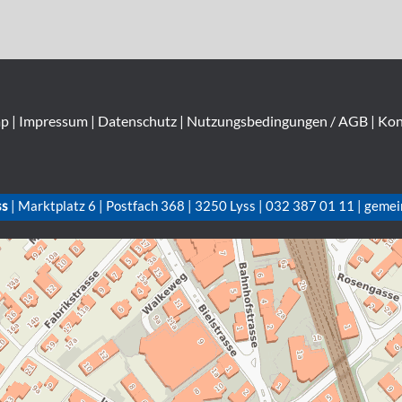
ap
|
Impressum
|
Datenschutz
|
Nutzungsbedingungen / AGB
|
Kon
ss
| Marktplatz 6 | Postfach 368 | 3250 Lyss | 032 387 01 11 | gemei