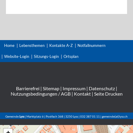
Home
Lebensthemen
Kontakte A-Z
Notfallnummern
Website-Login
Sitzungs-Login
Ortsplan
Barrierefrei
|
Sitemap
|
Impressum
|
Datenschutz
|
Nutzungsbedingungen / AGB
|
Kontakt
|
Seite Drucken
Gemeinde
Lyss
| Marktplatz 6 | Postfach 368 | 3250 Lyss | 032 387 01 11 | gemeinde(at)lyss.ch