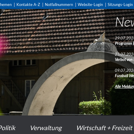
themen
Kontakte A-Z
Notfallnummern
Website-Login
Sitzungs-Login
Ne
29.07.202
Programm 
23.07.202
Verbot von
09.07.202
Fussball We
Alle Meldu
Politik
Verwaltung
Wirtschaft + Freizeit