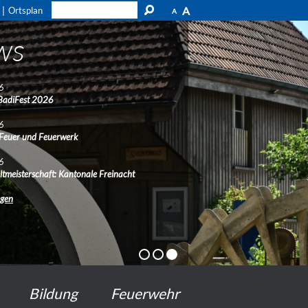
A
Ortsplan
A
ws
6
BadiFest 2026
6
 Feuer und Feuerwerk
6
ltmeisterschaft: Kantonale Freinacht
ngen
Bildung
Feuerwehr