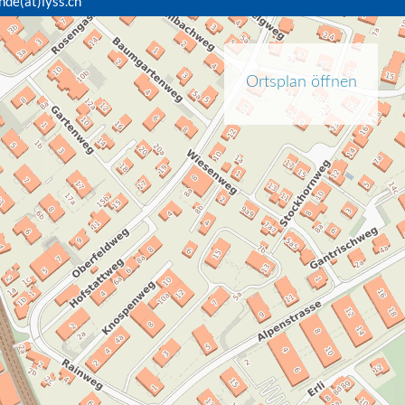
nde(at)lyss.ch