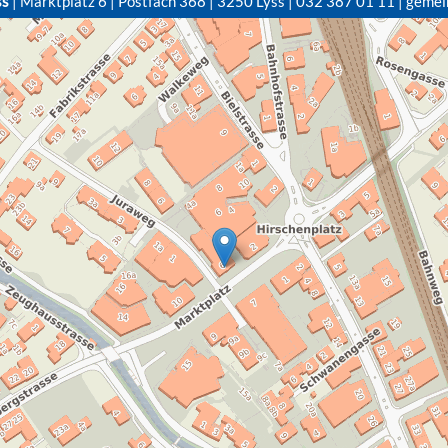
ss
| Marktplatz 6 | Postfach 368 | 3250 Lyss | 032 387 01 11 | gemei