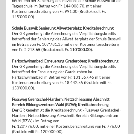
betreffend der Sanierung des Pavillons der Schule Busswil für die
Tagesschule im Betrag von Fr. 144‘008.70, mit einer
Kostenunterschreitung von Fr. 991.30 (Bruttokredit Fr.
145‘000.00).
Schule Busswil; Sanierung Allwetterplatz; Kreditabrechnung
Der GR genehmigt die Abrechnung des Verpflichtungskredits
betreffend der Sanierung des Allwet-terplatz der Schule Busswil
im Betrag von Fr. 107'781.35 mit einer Kostenunterschreitung
von Fr. 2’218.
65 (Bruttokredit Fr. 110‘000.00).
Parkschwimmbad; Erneuerung Graderoben; Kreditabrechnung
Der GR genehmigt die Abrechnung des Verpflichtungskredits
betreffend der Erneuerung der Garde-roben im
Parkschwimmbad im Betrag von Fr. 131'557.45 mit einer
Kostenunterschreitung von Fr. 18’442.55 (Bruttokredit Fr.
150‘000.00).
Fussweg Grentschel-Hardern; Netzschliessung Abschnitt
Bereich Bildungszentrum Wald (BZW); Kreditabrechnung
Der GR genehmigt die Kreditabrechnung «Fussweg Grentschel -
Hardern; Netzschliessung Ab-schnitt Bereich Bildungszentrum
Wald (BZW)» im Betrag von
Fr. 120'776.00, mit einer Kostenüberschreitung von Fr. 776.00
(Bruttokredit Fr. 120‘000.00).