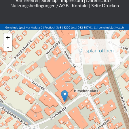
Barrierefrei
|
Sitemap
|
Impressum
|
Datenschutz
|
Nutzungsbedingungen / AGB
|
Kontakt
|
Seite Drucken
Gemeinde
Lyss
| Marktplatz 6 | Postfach 368 | 3250 Lyss | 032 387 01 11 | gemeinde(at)lyss.ch