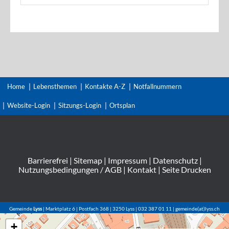
Home
Lebensthemen
Kontakte A-Z
Notfallnummern
Website-Login
Sitzungs-Login
Ortsplan
Barrierefrei
|
Sitemap
|
Impressum
|
Datenschutz
|
Nutzungsbedingungen / AGB
|
Kontakt
|
Seite Drucken
Gemeinde
Lyss
| Marktplatz 6 | Postfach 368 | 3250 Lyss | 032 387 01 11 | gemeinde(at)lyss.ch