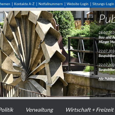
themen
Kontakte A-Z
Notfallnummern
Website-Login
Sitzungs-Login
Pub
28.07.202
Bau- und A
Münger Ma
22.07.202
Baupublikat
22.07.202
Baupublikat
Alle Publik
Politik
Verwaltung
Wirtschaft + Freizeit