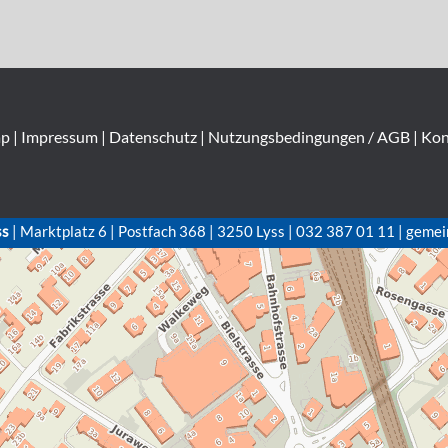
ap
|
Impressum
|
Datenschutz
|
Nutzungsbedingungen / AGB
|
Kon
ss
| Marktplatz 6 | Postfach 368 | 3250 Lyss | 032 387 01 11 | gemei