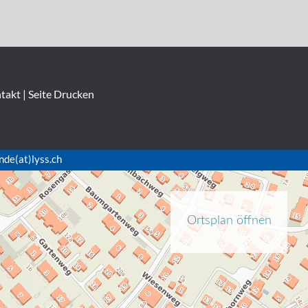
takt
|
Seite Drucken
nde(at)lyss.ch