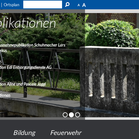
A
Ortsplan
A
likationen
6
usnahmepublikation Schuhmacher Lars
rkus
6
ion Edi Entsorgungsdienste AG
6
ion Aline und Pascale Jaggi
ationen
Bildung
Feuerwehr