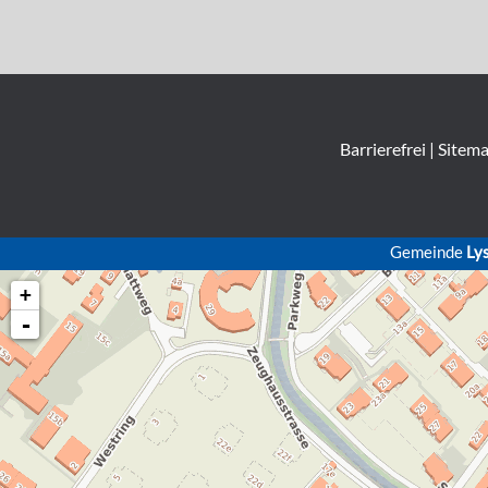
Barrierefrei
|
Sitem
Gemeinde
Ly