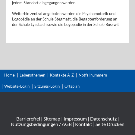
jedem Standort eingegangen werden.
Weiterhin zentral angeboten werden die Psychomotorik und
Logopädie an der Schule Stegmatt, die Begabtenförderung an
der Schule Lyssbach sowie die Logopädie in der Schule Busswil.
Home
Lebensthemen
Kontakte A-Z
Notfallnummern
Website-Login
Sitzungs-Login
Ortsplan
Barrierefrei
|
Sitemap
|
Impressum
|
Datenschutz
|
Nutzungsbedingungen / AGB
|
Kontakt
|
Seite Drucken