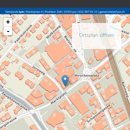
Gemeinde
Lyss
| Marktplatz 6 | Postfach 368 | 3250 Lyss | 032 387 01 11 | gemeinde(at)lyss.ch