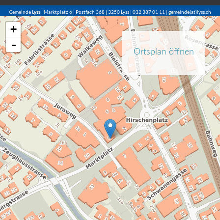
Gemeinde
Lyss
| Marktplatz 6 | Postfach 368 | 3250 Lyss | 032 387 01 11 | gemeinde(at)lyss.ch