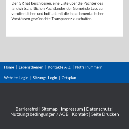
Der GR hat beschlossen, eine Liste über die Pächter des
landwirtschaftlichen Pachtlandes der Gemeinde Lyss zu
veröffentlichen und hofft, damit die in parlamentarischen
Vorstössen gewünschte Transparenz zu schaffen.
Home
Lebensthemen
Kontakte A-Z
Notfallnummern
Website-Login
Sitzungs-Login
Ortsplan
Barrierefrei
|
Sitemap
|
Impressum
|
Datenschutz
|
Nutzungsbedingungen / AGB
|
Kontakt
|
Seite Drucken